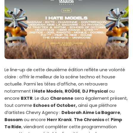
Le line-up de cette deuxième édition reflète une volonté
claire : offrir le meilleur de la scène techno et house
actuelle. Parmi les têtes d’affiche, on retrouvera
notamment
I Hate Models
,
ROÜGE
,
DJ Physical
ou
encore
BXTR
. Le duo
Charonne
sera également présent,
tout comme
Echoes of October,
ainsi que pléthore
d’artistes Chevry Agency :
Deborah Aime La Bagarre
,
Bassam
ou encore
Herr Krank
.
The Chronics
et
Pimp
Ta Ride
, viendront compléter cette programmation