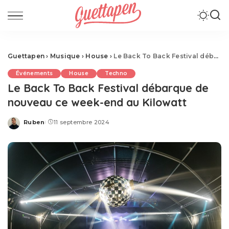
Guettapen
›
Musique
›
House
›
Le Back To Back Festival débarque de nouveau ce week-end au Kilowatt
Événements
House
Techno
Le Back To Back Festival débarque de
nouveau ce week-end au Kilowatt
Ruben
11 septembre 2024
Posted
by