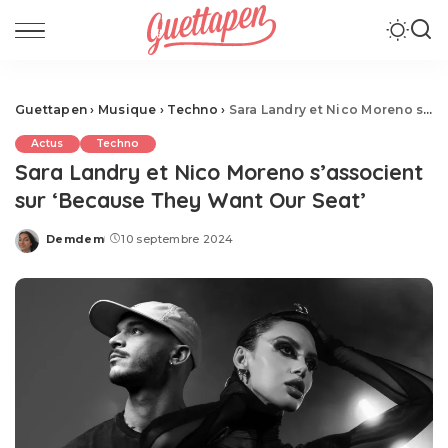
Guettapen
›
Musique
›
Techno
›
Sara Landry et Nico Moreno s’associent sur ‘Because They Want Our Seat’
Actus
Techno
Sara Landry et Nico Moreno s’associent
sur ‘Because They Want Our Seat’
Demdem
10 septembre 2024
Posted
by