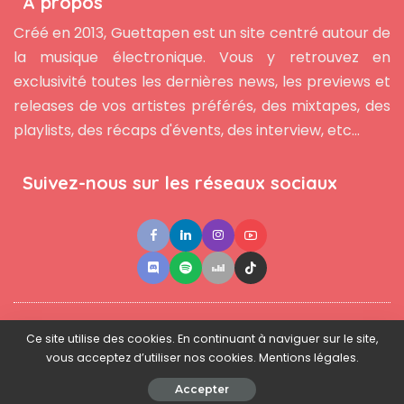
À propos
Créé en 2013, Guettapen est un site centré autour de
la musique électronique. Vous y retrouvez en
exclusivité toutes les dernières news, les previews et
releases de vos artistes préférés, des mixtapes, des
playlists, des récaps d'évents, des interview, etc...
Suivez-nous sur les réseaux sociaux
●
●
●
Contact
Newsletter
L'équipe
Mentions légales
Ce site utilise des cookies. En continuant à naviguer sur le site,
vous acceptez d’utiliser nos cookies. Mentions légales.
© 2025 - www.guettapen.com - Tous droits réservés.
Accepter