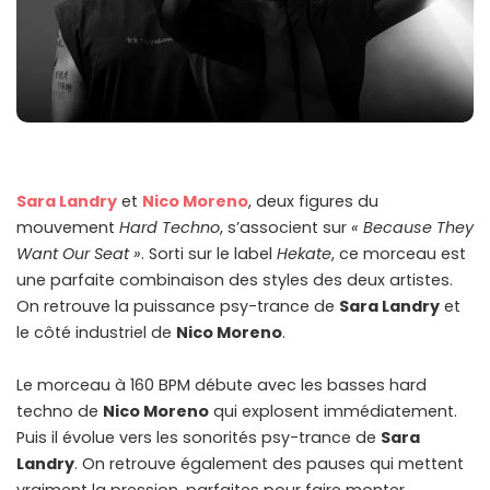
Sara Landry
et
Nico Moreno
, deux figures du
mouvement
Hard Techno
, s’associent sur
« Because They
Want Our Seat »
. Sorti sur le label
Hekate
, ce morceau est
une parfaite combinaison des styles des deux artistes.
On retrouve la puissance psy-trance de
Sara Landry
et
le côté industriel de
Nico Moreno
.
Le morceau à 160 BPM débute avec les basses hard
techno de
Nico Moreno
qui explosent immédiatement.
Puis il évolue vers les sonorités psy-trance de
Sara
Landry
. On retrouve également des pauses qui mettent