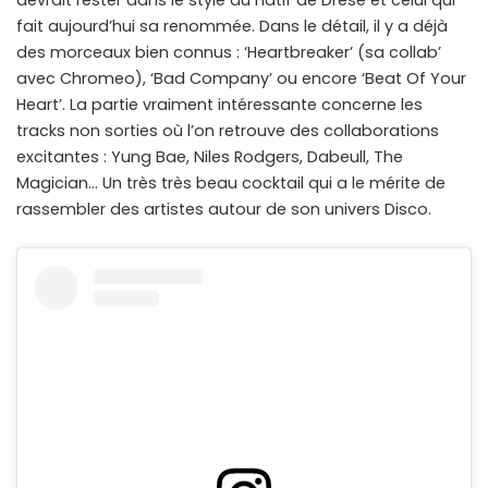
devrait rester dans le style du natif de Drese et celui qui
fait aujourd’hui sa renommée. Dans le détail, il y a déjà
des morceaux bien connus : ‘Heartbreaker’ (sa collab’
avec Chromeo), ‘Bad Company’ ou encore ‘Beat Of Your
Heart’. La partie vraiment intéressante concerne les
tracks non sorties où l’on retrouve des collaborations
excitantes : Yung Bae, Niles Rodgers, Dabeull, The
Magician… Un très très beau cocktail qui a le mérite de
rassembler des artistes autour de son univers Disco.