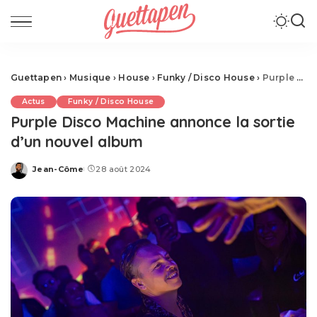
Guettapen
›
Musique
›
House
›
Funky / Disco House
›
Purple Disco Machine annonce la sortie d’un nouvel album
Actus
Funky / Disco House
Purple Disco Machine annonce la sortie
d’un nouvel album
Jean-Côme
28 août 2024
Posted
by