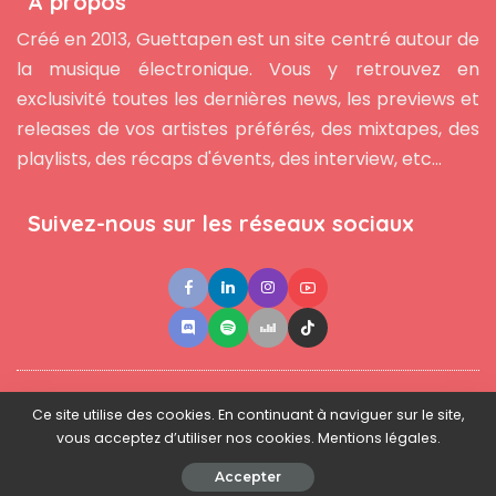
À propos
Créé en 2013, Guettapen est un site centré autour de
la musique électronique. Vous y retrouvez en
exclusivité toutes les dernières news, les previews et
releases de vos artistes préférés, des mixtapes, des
playlists, des récaps d'évents, des interview, etc...
Suivez-nous sur les réseaux sociaux
●
●
●
Contact
Newsletter
L'équipe
Mentions légales
Ce site utilise des cookies. En continuant à naviguer sur le site,
vous acceptez d’utiliser nos cookies. Mentions légales.
© 2025 - www.guettapen.com - Tous droits réservés.
Accepter