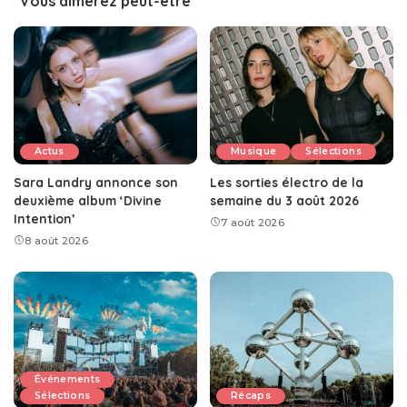
Vous aimerez peut-être
Actus
Musique
Sélections
Sara Landry annonce son
Les sorties électro de la
deuxième album ‘Divine
semaine du 3 août 2026
Intention’
7 août 2026
8 août 2026
Événements
Sélections
Récaps