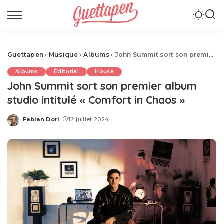
Guettapen
›
Musique
›
Albums
›
John Summit sort son premier album studio intitulé « Comfort in Chaos »
Albums
Éditorial
House
John Summit sort son premier album
studio intitulé « Comfort in Chaos »
Fabian Dori
12 juillet 2024
Posted
by