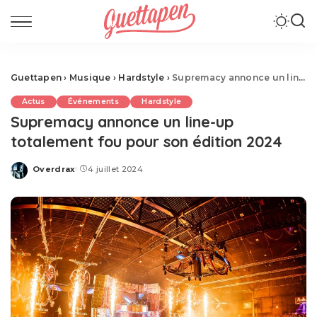
Guettapen
›
Musique
›
Hardstyle
›
Supremacy annonce un line-up totalement fou pour son édition 2024
Actus
Événements
Hardstyle
Supremacy annonce un line-up
totalement fou pour son édition 2024
Overdrax
4 juillet 2024
Posted
by