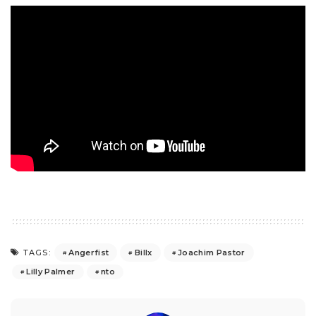
Angerfist
Billx
Joachim Pastor
TAGS:
Lilly Palmer
nto