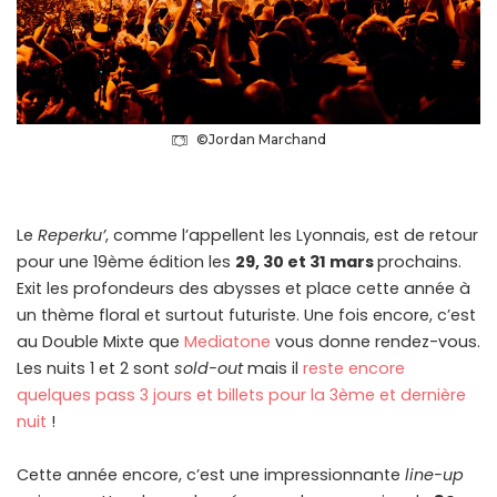
©Jordan Marchand
Le
Reperku’
, comme l’appellent les Lyonnais, est de retour
pour une 19ème édition les
29, 30 et 31 mars
prochains.
Exit les profondeurs des abysses et place cette année à
un thème floral et surtout futuriste. Une fois encore, c’est
au Double Mixte que
Mediatone
vous donne rendez-vous.
Les nuits 1 et 2 sont
sold-out
mais il
reste encore
quelques pass 3 jours et billets pour la 3ème et dernière
nuit
!
Cette année encore, c’est une impressionnante
line-up