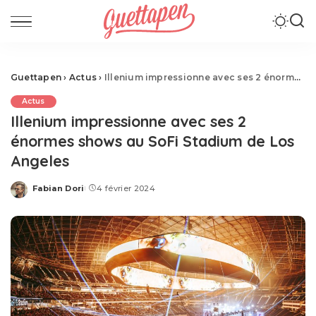
Guettapen
›
Actus
›
Illenium impressionne avec ses 2 énormes shows au SoFi Stadium de Los Angeles
Actus
Illenium impressionne avec ses 2
énormes shows au SoFi Stadium de Los
Angeles
Fabian Dori
4 février 2024
Posted
by