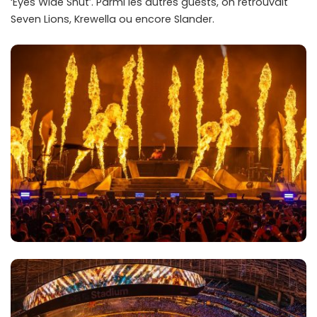
‘Eyes Wide Shut’. Parmi les autres guests, on retrouvait
Seven Lions, Krewella ou encore Slander.