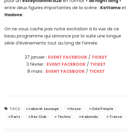
pour un
exceptionnel b2b
en format «
all night long
»
entre deux figures importantes de la scène :
Kettama
et
Hadone
.
On ne vous cache pas notre excitation à la vue de ce
beau programme qui annonce par la suite une longue
série d’événements tout au long de l’année.
27 janvier :
EVENT FACEBOOK
/
TICKET
3 février :
EVENT FACEBOOK
/
TICKET
8 mars :
EVENT FACEBOOK
/
TICKET
cabaret sauvage
House
Odd People
TAGS:
Paris
Rex Club
Techno
trabendo
Trance