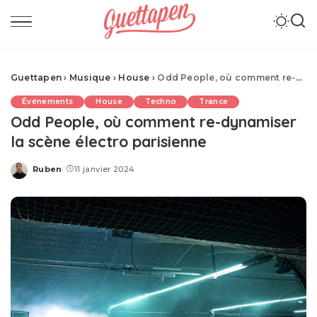
Guettapen
›
Musique
›
House
›
Odd People, où comment re-dynamiser la scène électro parisienne
Événements
House
Techno
Trance
Odd People, où comment re-dynamiser
la scène électro parisienne
Ruben
11 janvier 2024
Posted
by