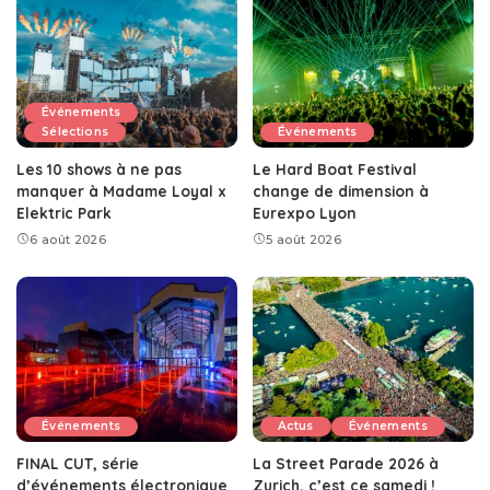
Événements
Sélections
Événements
Les 10 shows à ne pas
Le Hard Boat Festival
manquer à Madame Loyal x
change de dimension à
Elektric Park
Eurexpo Lyon
6 août 2026
5 août 2026
Événements
Actus
Événements
FINAL CUT, série
La Street Parade 2026 à
d’événements électronique
Zurich, c’est ce samedi !