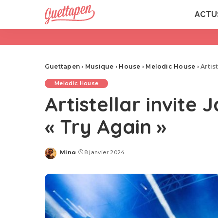
ACTU
Guettapen
›
Musique
›
House
›
Melodic House
›
Artis
Melodic House
Artistellar invite
« Try Again »
Mino
8 janvier 2024
Posted
by