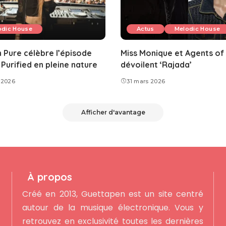
odic House
Actus
Melodic House
 Pure célèbre l’épisode
Miss Monique et Agents of
Purified en pleine nature
dévoilent ‘Rajada’
 2026
31 mars 2026
Afficher d'avantage
À propos
Créé en 2013, Guettapen est un site centré
autour de la musique électronique. Vous y
retrouvez en exclusivité toutes les dernières