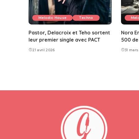
Melodic House
Techno
Mel
Pastor, Delacroix et Teho sortent
Nora En
leur premier single avec PACT
500 de 
21 avril 2026
31 mars