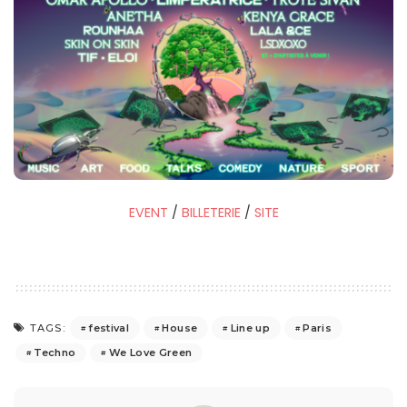
EVENT
/
BILLETERIE
/
SITE
festival
House
Line up
Paris
TAGS:
Techno
We Love Green