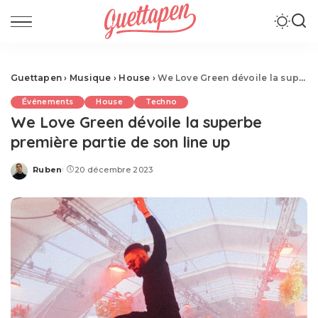
Guettapen
›
Musique
›
House
›
We Love Green dévoile la superbe première partie de son line up
Événements
House
Techno
We Love Green dévoile la superbe
première partie de son line up
Ruben
20 décembre 2023
Posted
by