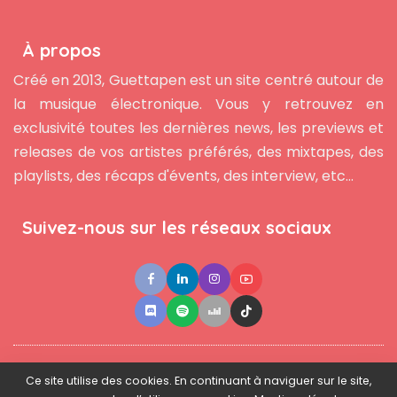
À propos
Créé en 2013, Guettapen est un site centré autour de
la musique électronique. Vous y retrouvez en
exclusivité toutes les dernières news, les previews et
releases de vos artistes préférés, des mixtapes, des
playlists, des récaps d'évents, des interview, etc...
Suivez-nous sur les réseaux sociaux
●
●
●
Contact
Newsletter
L'équipe
Mentions légales
Ce site utilise des cookies. En continuant à naviguer sur le site,