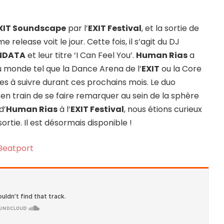
XIT Soundscape
par l’
EXIT Festival
, et la sortie de
e release voit le jour. Cette fois, il s’agit du DJ
NDATA
et leur titre ‘I Can Feel You’.
Human Rias
a
du monde tel que la Dance Arena de l’
EXIT
ou la Core
tistes à suivre durant ces prochains mois. Le duo
en train de se faire remarquer au sein de la sphère
d’
Human Rias
à l’
EXIT Festival
, nous étions curieux
rtie. Il est désormais disponible !
Beatport