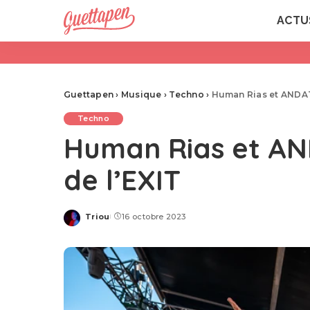
ACTU
Guettapen
›
Musique
›
Techno
›
Human Rias et ANDATA 
Techno
Human Rias et ANDA
de l’EXIT
Triou
16 octobre 2023
Posted
by