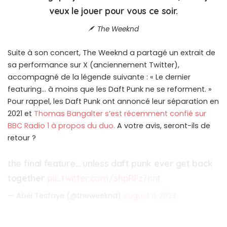
veux le jouer pour vous ce soir.
The Weeknd
Suite à son concert, The Weeknd a partagé un extrait de
sa performance sur X (anciennement Twitter),
accompagné de la légende suivante : « Le dernier
featuring… à moins que les Daft Punk ne se reforment. »
Pour rappel, les Daft Punk ont annoncé leur séparation en
2021 et
Thomas Bangalter s’est récemment confié sur
BBC Radio 1 à propos du duo.
A votre avis, seront-ils de
retour ?
the final feature… unless daft punk ever get back
together
pic.twitter.com/shpRFz7nnt
— Abel Tesfaye (@theweeknd)
August 11, 2023