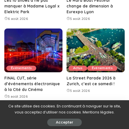
Les 10 shows à ne pas
Le Hard Boat Festival
manquer à Madame Loyal x
change de dimension à
Elektric Park
Eurexpo Lyon
6 août 2026
5 août 2026
Événements
Actus
Événements
FINAL CUT, série
La Street Parade 2026 à
d’événements électronique
Zurich, c’est ce samedi !
à la Cité du Cinéma
5 août 2026
5 août 2026
Ce site utilise des cookies. En continuant à naviguer sur le site,
Afficher d'avantage
vous acceptez d’utiliser nos cookies. Mentions légales.
Accepter