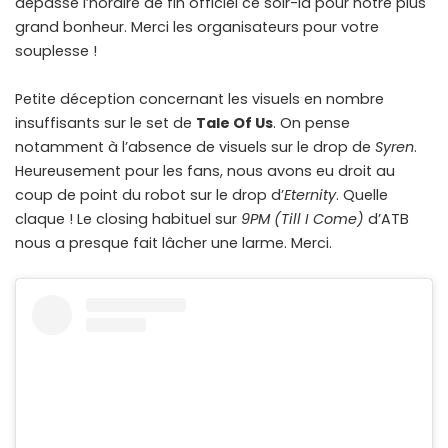
dépassé l’horaire de fin officiel ce soir-là pour notre plus
grand bonheur. Merci les organisateurs pour votre
souplesse !
Petite déception concernant les visuels en nombre
insuffisants sur le set de
Tale Of Us
. On pense
notamment à l’absence de visuels sur le drop de
Syren
.
Heureusement pour les fans, nous avons eu droit au
coup de point du robot sur le drop d’
Eternity
. Quelle
claque ! Le closing habituel sur
9PM (Till I Come)
d’ATB
nous a presque fait lâcher une larme. Merci.