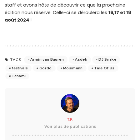
staff et avons hâte de découvrir ce que la prochaine
édition nous réserve. Celle-ci se déroulera les
16,17 et 18
août 2024
!
Armin van Buuren
Asdek
DJ Snake
TAGS:
festivals
Gordo
Mosimann
Tale Of Us
Tchami
T.P.
Voir plus de publications