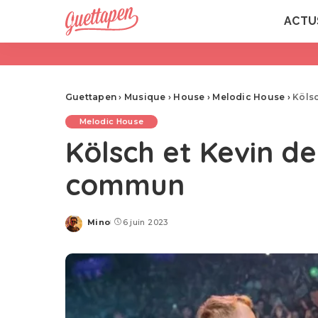
ACTU
Guettapen
›
Musique
›
House
›
Melodic House
›
Köls
Melodic House
Kölsch et Kevin d
commun
Mino
6 juin 2023
Posted
by