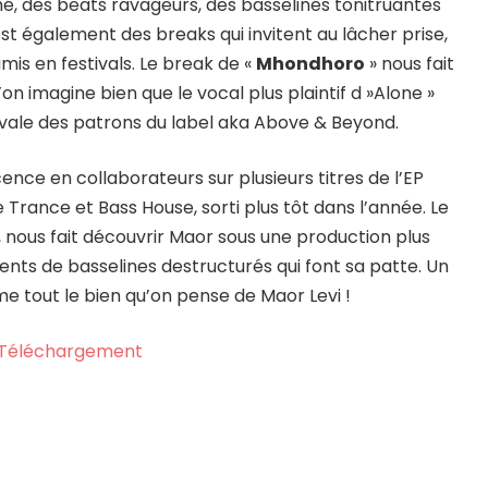
hé, des beats ravageurs, des basselines tonitruantes
est également des breaks qui invitent au lâcher prise,
amis en festivals. Le break de «
Mhondhoro
» nous fait
on imagine bien que le vocal plus plaintif d »Alone »
tivale des patrons du label aka Above & Beyond.
ence en collaborateurs sur plusieurs titres de l’EP
 Trance et Bass House, sorti plus tôt dans l’année. Le
 nous fait découvrir Maor sous une production plus
ents de basselines destructurés qui font sa patte. Un
me tout le bien qu’on pense de Maor Levi !
Téléchargement