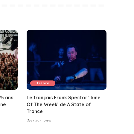
Trance
25 ans
Le français Frank Spector ‘Tune
ine
Of The Week’ de A State of
Trance
23 avril 2026