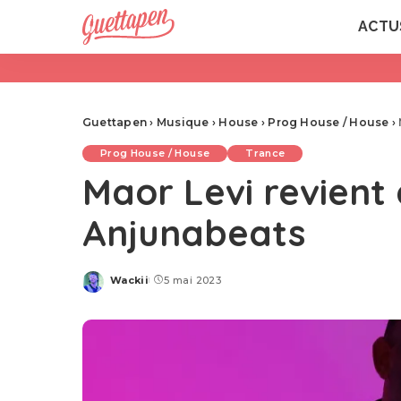
ACTU
Guettapen
›
Musique
›
House
›
Prog House / House
›
Prog House / House
Trance
Maor Levi revient 
Anjunabeats
Wackii
5 mai 2023
Posted
by