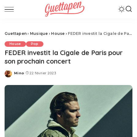
Guettapen
›
Musique
›
House
›
FEDER investit la Cigale de Paris pour son prochain concert
House
Pop
FEDER investit la Cigale de Paris pour
son prochain concert
Mino
22 février 2023
Posted
by