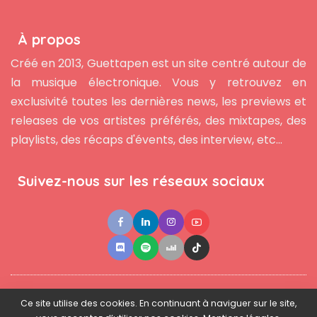
À propos
Créé en 2013, Guettapen est un site centré autour de
la musique électronique. Vous y retrouvez en
exclusivité toutes les dernières news, les previews et
releases de vos artistes préférés, des mixtapes, des
playlists, des récaps d'évents, des interview, etc...
Suivez-nous sur les réseaux sociaux
●
●
●
Contact
Newsletter
L'équipe
Mentions légales
Ce site utilise des cookies. En continuant à naviguer sur le site,