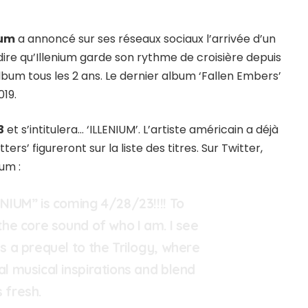
ium
a annoncé sur ses réseaux sociaux l’arrivée d’un
dire qu’Illenium garde son rythme de croisière depuis
lbum tous les 2 ans. Le dernier album ‘Fallen Embers’
019.
3
et s’intitulera… ‘ILLENIUM’. L’artiste américain a déjà
ers’ figureront sur la liste des titres. Sur Twitter,
um :
ENIUM” is coming 4/28/23!!!! To
 the core sound of who I am. I see
as a prequel to the Trilogy, where
al musical inspirations and blend
 fresh.