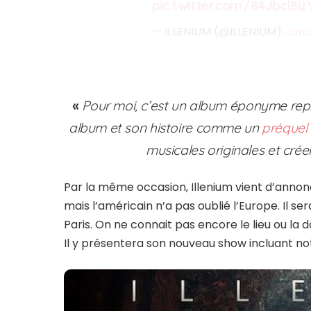
pic.twitter.com/84Jbcl8iz
— ILLENIUM (@ILLENIUM)
Janu
«
Pour moi, c’est un album éponyme repré
album et son histoire comme un
préquel
musicales originales et cré
Par la même occasion, Illenium vient d’anno
mais l’américain n’a pas oublié l’Europe. Il 
Paris. On ne connait pas encore le lieu ou la 
Il y présentera son nouveau show incluant n