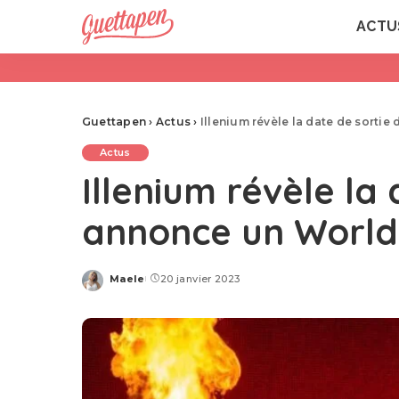
ACTU
Guettapen
›
Actus
›
Illenium révèle la date de sorti
Actus
Illenium révèle la
annonce un World
Maele
20 janvier 2023
Posted
by