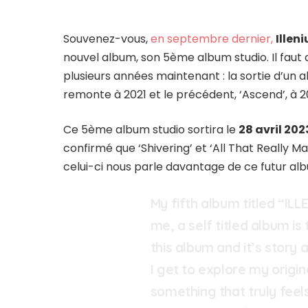
Souvenez-vous,
en septembre dernier,
Illen
nouvel album, son 5ème album studio. Il faut 
plusieurs années maintenant : la sortie d’un a
remonte à 2021 et le précédent, ‘Ascend’, à 2
Ce 5ème album studio sortira le
28 avril 202
confirmé que ‘Shivering’ et ‘All That Really Matt
celui-ci nous parle davantage de ce futur alb
My fifth album titled “ILL
me, a self titled album is
this album and it’s story 
I get to explore my origin
something that truly feels