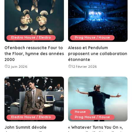
Electro House / Electro
Prog House / House
Ofenbach ressuscite Four to
Alesso et Pendulum
the Floor, hymne des années
proposent une collaboration
2000
étonnante
2 juin 2026
12 février 2026
House
Electro House / Electro
Prog House / House
John Summit dévoile
« Whatever Turns You On »,