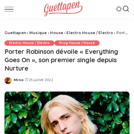
Guettapen
›
Musique
›
House
›
Electro House / Electro
›
Porter Robinson dévoile « Everything Goes On », son premier single depuis Nurture
Electro House / Electro
Prog House / House
Porter Robinson dévoile « Everything
Goes On », son premier single depuis
Nurture
Mino
25 juillet 2022
Posted
by