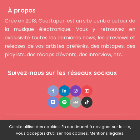
À propos
Créé en 2013, Guettapen est un site centré autour de
la musique électronique. Vous y retrouvez en
exclusivité toutes les dernières news, les previews et
releases de vos artistes préférés, des mixtapes, des
playlists, des récaps d'évents, des interview, etc...
Suivez-nous sur les réseaux sociaux
●
●
●
Contact
Newsletter
L'équipe
Mentions légales
Ce site utilise des cookies. En continuant à naviguer sur le site,
vous acceptez d’utiliser nos cookies. Mentions légales.