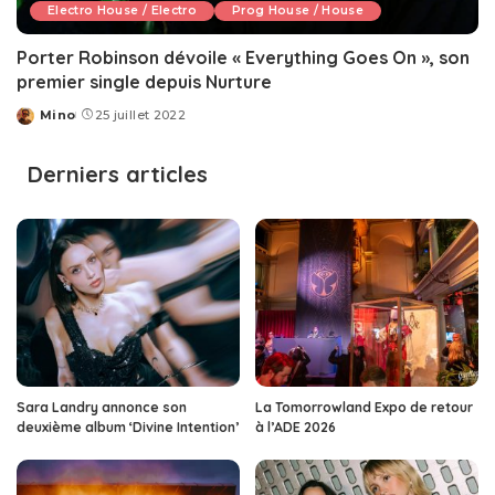
Electro House / Electro
Prog House / House
Porter Robinson dévoile « Everything Goes On », son
premier single depuis Nurture
Mino
25 juillet 2022
Posted
by
Derniers articles
Sara Landry annonce son
La Tomorrowland Expo de retour
deuxième album ‘Divine Intention’
à l’ADE 2026