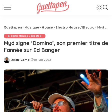
Guettapen
›
Musique
›
House
›
Electro House / Electro
›
Myd signe ‘Domino’, son premier titre de l’année sur Ed Banger
Electro House / Electro
Myd signe ‘Domino’, son premier titre de
l’année sur Ed Banger
Jean-Côme
10 juin 2022
Posted
by