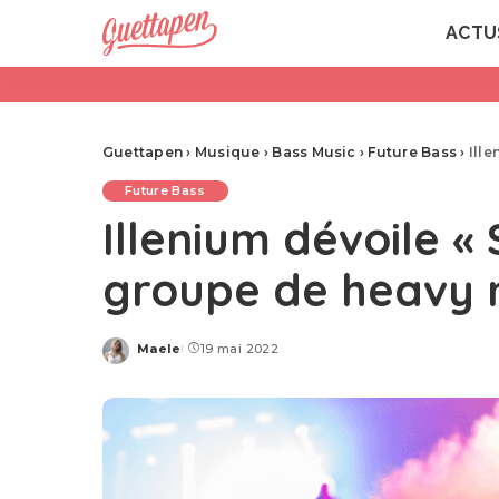
ACTU
Guettapen
›
Musique
›
Bass Music
›
Future Bass
›
Ill
Future Bass
Illenium dévoile «
groupe de heavy 
Maele
19 mai 2022
Posted
by