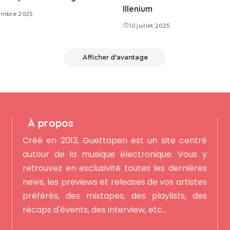
Illenium
embre 2025
10 juillet 2025
Afficher d'avantage
À propos
Créé en 2013, Guettapen est un site centré
autour de la musique électronique. Vous y
retrouvez en exclusivité toutes les dernières
news, les previews et releases de vos artistes
préférés, des mixtapes, des playlists, des
récaps d'évents, des interview, etc...