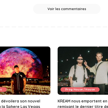
Voir les commentaires
us
Prog House / House
m dévoilera son nouvel
KREAM nous emportent en
 la Sphere Las Vegas
remixant le dernier titre d