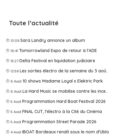
Toute l’actualité
Sara Landry annonce un album
10:09
Tomorrowland Expo de retour à l'ADE
16:41
Delta Festival en liquidation judiciaire
15:27
Les sorties électro de la semaine du 3 août 2026
12:59
10 shows Madame Loyal x Elektric Park
6 Août
La Hard Music se mobilise contre les incendies
6 Août
Programmation Hard Boat Festival 2026
5 Août
FINAL CUT, l'électro à la Cité du Cinéma
5 Août
Programmation Street Parade 2026
5 Août
IBOAT Bordeaux renaît sous le nom d'Ublo
4 Août