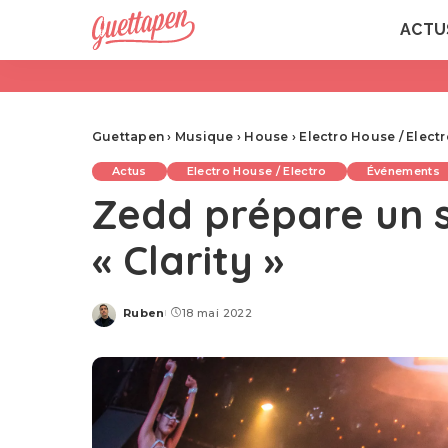
ACTU
Guettapen
›
Musique
›
House
›
Electro House / Elect
Actus
Electro House / Electro
Événements
Zedd prépare un s
« Clarity »
Ruben
18 mai 2022
Posted
by