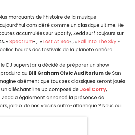
plus marquants de l’histoire de la musique
aujourd’hui considéré comme un classique ultime. He
’écoutes accumulées sur Spotify, Zedd surf toujours sur
ts. «
Spectrum
« , »
Lost At Sea
« , «
Fall Into The Sky
»
 belles heures des festivals de la planète entière.
 le DJ superstar a décidé de préparer un show
 produira au
Bill Graham Civic Auditorium
de San
imagine aisément que tous ses classiques seront joués
ns. Un alléchant line up composé de
Joel Corry
,
. Zedd a également annoncé la présence de
rs, jaloux de nos voisins outre-atlantique ? Nous oui.