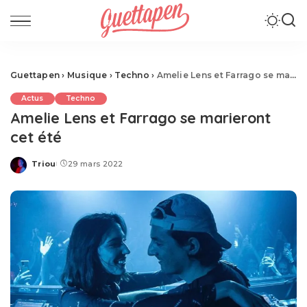
Guettapen
›
Musique
›
Techno
›
Amelie Lens et Farrago se marieront cet été
Actus
Techno
Amelie Lens et Farrago se marieront
cet été
Triou
29 mars 2022
Posted
by