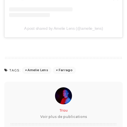
A post shared by Amelie Lens (@amelie_lens)
Amelie Lens
Farrago
TAGS:
Triou
Voir plus de publications