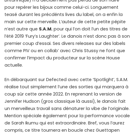
Britannique) n’a décidément pas perdu de son flaire
pour repérer les bijoux comme celui-ci. Longuement
teasé durant les précdénts lives du label, on a enfin la
main sur cette merveille. L’auteur de cette petite pépite
n’est autre que
S.A.M.
pour qui l’on doit l’un des titres de
l’été 2019 ‘Fury’s Laughter’. Le danois n’est donc pas à son
premier coup d’essai. Ses divers releases sur des labels
comme PIV ou en collab’ avec Chris Stussy ne font que
confirmer l’impact du producteur sur la scène House
actuelle.
En débarquant sur Defected avec cette ‘Spotlight’, S.A.M.
réalise tout simplement l’une des sorties qui marquera à
coup sûr cette année 2022. En reprenant la version de
Jennifer Hudson (gros classique là aussi), le danois fait
un merveilleux travail sans dénaturer la vibe de l’originale.
Mention spéciale également pour la performance vocale
de Sarah Ikumu qui est extraordinaire. Bref, vous l’aurez
compris, ce titre tournera en boucle chez Guettapen