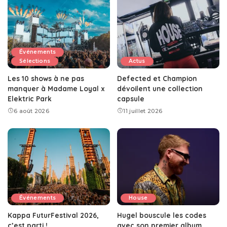
Événements
Sélections
Actus
Les 10 shows à ne pas
Defected et Champion
manquer à Madame Loyal x
dévoilent une collection
Elektric Park
capsule
6 août 2026
11 juillet 2026
Événements
House
Kappa FuturFestival 2026,
Hugel bouscule les codes
c’est parti !
avec son premier album