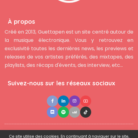
À propos
Créé en 2013, Guettapen est un site centré autour de
la musique électronique. Vous y retrouvez en
exclusivité toutes les dernières news, les previews et
releases de vos artistes préférés, des mixtapes, des
playlists, des récaps d'évents, des interview, etc...
Suivez-nous sur les réseaux sociaux
●
●
●
Contact
Newsletter
L'équipe
Mentions légales
Ce site utilise des cookies. En continuant à naviguer sur le site,