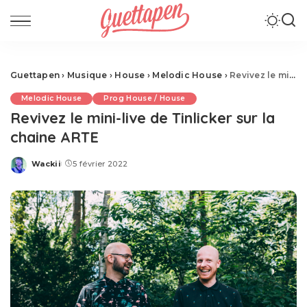
Guettapen
›
Musique
›
House
›
Melodic House
›
Revivez le mini-live de Tinlicker sur la chaine ARTE
Melodic House
Prog House / House
Revivez le mini-live de Tinlicker sur la
chaine ARTE
Wackii
5 février 2022
Posted
by