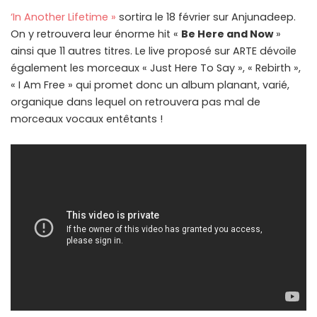
‘In Another Lifetime »
sortira le 18 février sur Anjunadeep.
On y retrouvera leur énorme hit «
Be Here and Now
»
ainsi que 11 autres titres. Le live proposé sur ARTE dévoile
également les morceaux « Just Here To Say », « Rebirth »,
« I Am Free » qui promet donc un album planant, varié,
organique dans lequel on retrouvera pas mal de
morceaux vocaux entêtants !