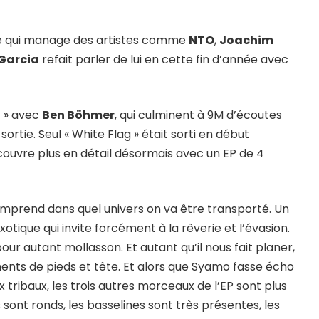
e qui manage des artistes comme
NTO
,
Joachim
 Garcia
refait parler de lui en cette fin d’année avec
a
» avec
Ben Böhmer
, qui culminent à 9M d’écoutes
 sortie. Seul « White Flag » était sorti en début
couvre plus en détail désormais avec un EP de 4
mprend dans quel univers on va être transporté. Un
otique qui invite forcément à la rêverie et l’évasion.
our autant mollasson. Et autant qu’il nous fait planer,
ts de pieds et tête. Et alors que Syamo fasse écho
ibaux, les trois autres morceaux de l’EP sont plus
 sont ronds, les basselines sont très présentes, les