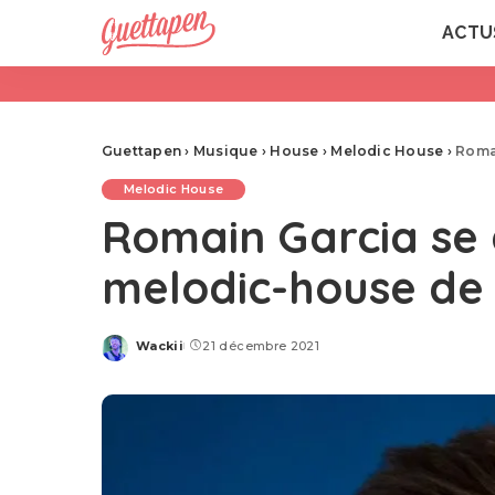
ACTU
Guettapen
›
Musique
›
House
›
Melodic House
›
Romai
Melodic House
Romain Garcia se 
melodic-house de 
Wackii
21 décembre 2021
Posted
by