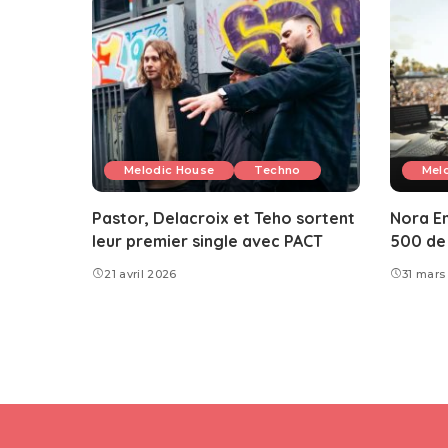
Melodic House
Techno
Mel
Pastor, Delacroix et Teho sortent
Nora En
leur premier single avec PACT
500 de 
21 avril 2026
31 mars