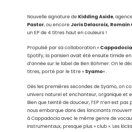
Nouvelle signature de
Kidding Aside
, agenc
Pastor
, ou encore
Joris Delacroix, Romain
un EP de 4 titres haut en couleurs !
Propulsé par sa collaboration «
Cappadoci
Spotify, la parisien avait été ensuite timide en
d’année sur le label de Ben Böhmer. On le dé
titres, porté par le titre «
Syamo
« .
Dès les premières secondes de Syamo, on co
univers naturel et enchanteur, organique et ex
Bien que teinté de douceur, l’EP n’en est pas p
nous embarque dans des lancinants mouvemen
à Cappadocia avec le même genre de vocaux tr
instrumentaux, presque plus « club ». Les kicks