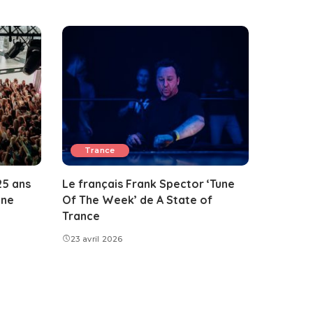
Trance
25 ans
Le français Frank Spector ‘Tune
ine
Of The Week’ de A State of
Trance
23 avril 2026