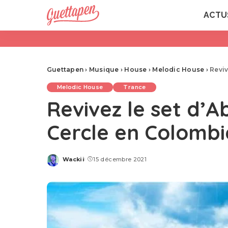
ACTU
Guettapen
›
Musique
›
House
›
Melodic House
›
Reviv
Melodic House
Trance
Revivez le set d’
Cercle en Colombi
Wackii
15 décembre 2021
Posted
by