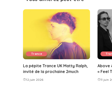
Trance
Tra
La pépite Trance UK Matty Ralph,
Above 
invité de la prochaine 2much
« Feel 
12 juin 2026
11 juin 