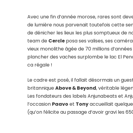
Avec une fin d’année morose, rares sont deve
de lumière nous parvenait toutefois cette sem
de dénicher les lieux les plus somptueux de no
team de
Cercle
posa ses valises, ses caméra
vieux monolithe âgée de 70 millions d’année
plancher des vaches surplombe le lac El Penol
ca régale !
Le cadre est posé, il fallait désormais un gues
britannique
Above & Beyond
, véritable lég
Les fondateurs des labels Anjunabeats et Anj
l’occasion
Paavo
et
Tony
accueillait quelque
(qu’on félicite au passage d’avoir gravi les 6