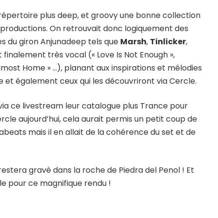
ur répertoire plus deep, et groovy une bonne collection
 productions. On retrouvait donc logiquement des
es du giron Anjunadeep tels que
Marsh
,
Tinlicker
,
t finalement très vocal (« Love Is Not Enough »,
Almost Home » …), planant aux inspirations et mélodies
pe et également ceux qui les découvriront via Cercle.
ia ce livestream leur catalogue plus Trance pour
rcle aujourd’hui, cela aurait permis un petit coup de
beats mais il en allait de la cohérence du set et de
restera gravé dans la roche de Piedra del Penol ! Et
le pour ce magnifique rendu !