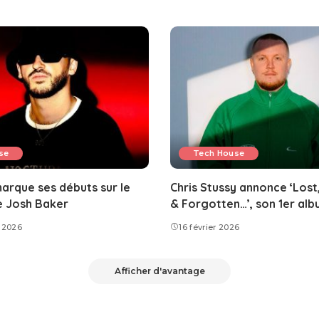
se
Tech House
rque ses débuts sur le
Chris Stussy annonce ‘Lost
e Josh Baker
& Forgotten…’, son 1er al
 2026
16 février 2026
Afficher d'avantage