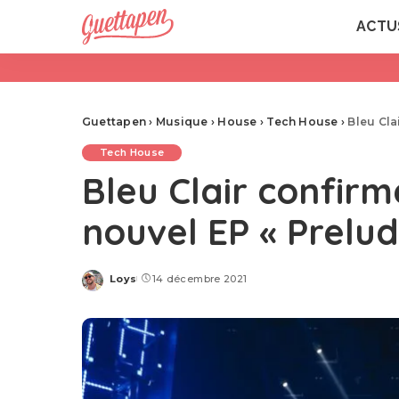
ACTU
Guettapen
›
Musique
›
House
›
Tech House
›
Bleu Cla
Tech House
Bleu Clair confirm
nouvel EP « Prelud
Loys
14 décembre 2021
Posted
by