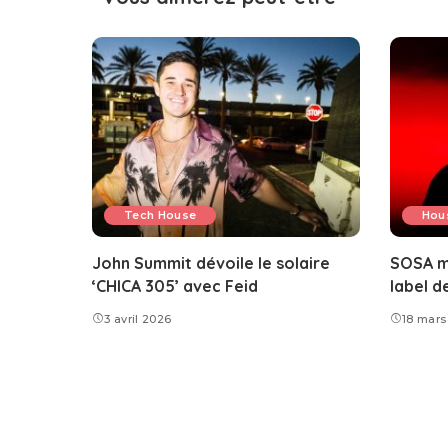
Tech House
Hou
John Summit dévoile le solaire
SOSA ma
‘CHICA 305’ avec Feid
label d
3 avril 2026
18 mars