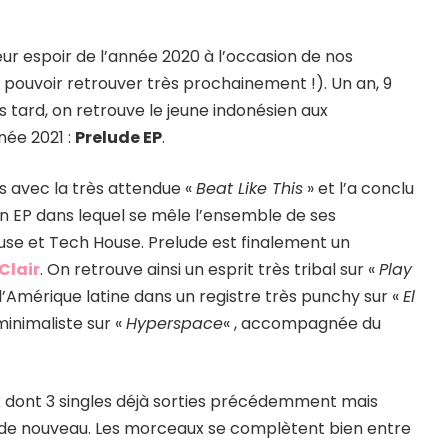
eur espoir de l’année 2020 à l’occasion de nos
s pouvoir retrouver très prochainement !). Un an, 9
 tard, on retrouve le jeune indonésien aux
ée 2021 :
Prelude EP
.
s avec la très attendue «
Beat Like This
» et l’a conclu
un EP dans lequel se mêle l’ensemble de ses
ouse et Tech House. Prelude est finalement un
Clair
. On retrouve ainsi un esprit très tribal sur «
Play
 l’Amérique latine dans un registre très punchy sur «
El
inimaliste sur «
Hyperspace
« , accompagnée du
dont 3 singles déjà sorties précédemment mais
re de nouveau. Les morceaux se complètent bien entre