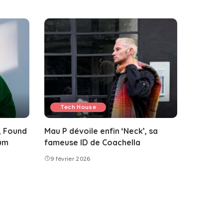
Tech House
, Found
Mau P dévoile enfin ‘Neck’, sa
bum
fameuse ID de Coachella
9 février 2026