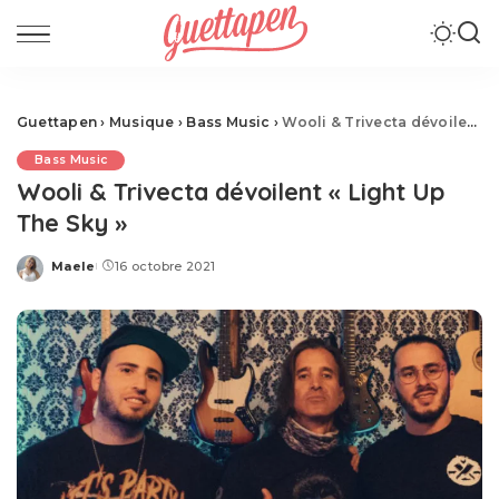
Guettapen
›
Musique
›
Bass Music
›
Wooli & Trivecta dévoilent « Light Up The Sky »
Bass Music
Wooli & Trivecta dévoilent « Light Up
The Sky »
Maele
16 octobre 2021
Posted
by