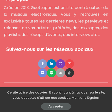
Créé en 2013, Guettapen est un site centré autour de
la musique électronique. Vous y retrouvez en
exclusivité toutes les dernières news, les previews et
releases de vos artistes préférés, des mixtapes, des
playlists, des récaps d'évents, des interview, etc...
Suivez-nous sur les réseaux sociaux
●
●
●
Contact
Newsletter
L'équipe
Mentions légales
Ce site utilise des cookies. En continuant à naviguer sur le site,
vous acceptez d’utiliser nos cookies. Mentions légales.
© 2025 - www.guettapen.com - Tous droits réservés.
Accepter