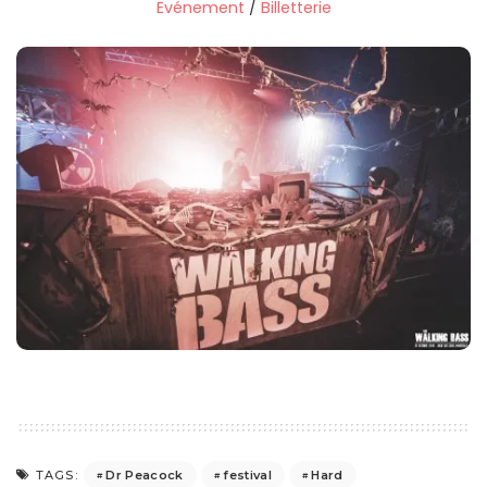
Evénement
/
Billetterie
Dr Peacock
festival
Hard
TAGS: