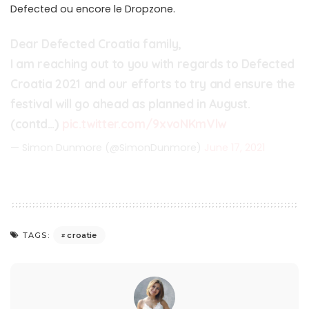
Defected ou encore le Dropzone.
Dear Defected Croatia family,
I am reaching out to you with regards to Defected
Croatia 2021 and our efforts to try and ensure the
festival will go ahead as planned in August.
(contd…)
pic.twitter.com/9xvoNKmVlw
— Simon Dunmore (@SimonDunmore)
June 17, 2021
croatie
TAGS: