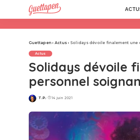
ACTU
Guettapen
›
Actus
›
Solidays dévoile finalement une 
Actus
Solidays dévoile f
personnel soignan
T.P.
14 juin 2021
Posted
by