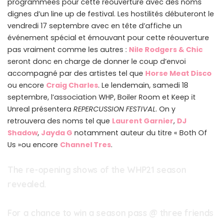
programmées pour cette réouverture avec des noms
dignes d’un line up de festival. Les hostilités débuteront le
vendredi 17 septembre avec en tête d’affiche un
événement spécial et émouvant pour cette réouverture
pas vraiment comme les autres :
Nile Rodgers & Chic
seront donc en charge de donner le coup d’envoi
accompagné par des artistes tel que
Horse Meat Disco
ou encore
Craig Charles
. Le lendemain, samedi 18
septembre, l’association WHP, Boiler Room et Keep it
Unreal présentera
REPERCUSSION FESTIVAL
. On y
retrouvera des noms tel que
Laurent Garnier
,
DJ
Shadow
,
Jayda G
notamment auteur du titre « Both Of
Us »ou encore
Channel Tres
.
The re-opening shows of the WHP21 season
revealed.
For a chance to win a season pass @ three friends