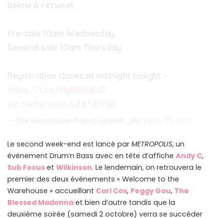
below & retweet.
Pre-sale 10am Wednesday.
General sale 10am Thursday.
Registration closes at midnight tonight –
https://t.co/MgiR56uEd7
pic.twitter.com/LZziYiEV8X
— The Warehouse Project (@WHP_Mcr)
May 25, 2021
Le second week-end est lancé par
METROPOLIS
, un
événement Drum’n Bass avec en tête d’affiche
Andy C
,
Sub Focus
et
Wilkinson
. Le lendemain, on retrouvera le
premier des deux événements « Welcome to the
Warehouse » accueillant
Carl Cox
,
Peggy Gou
,
The
Blessed Madonna
et bien d’autre tandis que la
deuxième soirée (samedi 2 octobre) verra se succéder