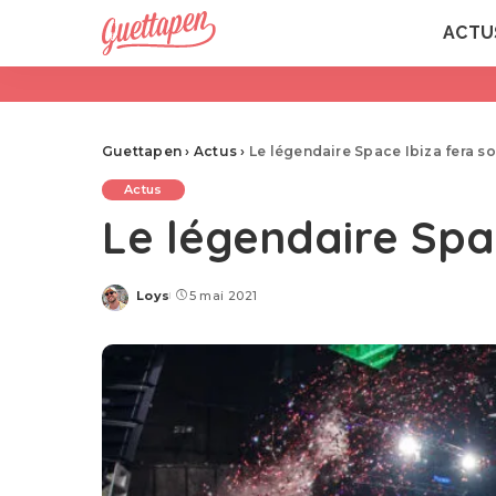
ACTU
Guettapen
›
Actus
›
Le légendaire Space Ibiza fera s
Actus
Le légendaire Spa
Loys
5 mai 2021
Posted
by