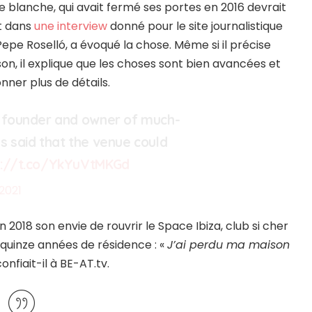
le blanche, qui avait fermé ses portes en 2016 devrait
st dans
une interview
donné pour le site journalistique
Pepe Roselló, a évoqué la chose. Même si il précise
son, il explique que les choses sont bien avancées et
onner plus de détails.
al founder and owner of much-
as said that the venue could
s://t.co/YkYuVtMKGd
2021
 2018 son envie de rouvrir le Space Ibiza, club si cher
e quinze années de résidence : «
J’ai perdu ma maison
onfiait-il à BE-AT.tv.