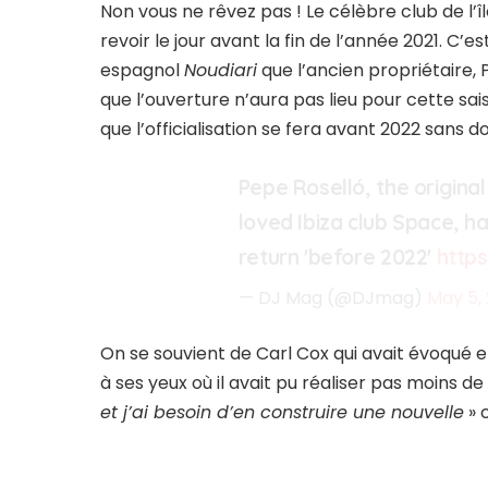
Non vous ne rêvez pas ! Le célèbre club de l’î
revoir le jour avant la fin de l’année 2021. C’e
espagnol
Noudiari
que l’ancien propriétaire, 
que l’ouverture n’aura pas lieu pour cette sai
que l’officialisation se fera avant 2022 sans d
Pepe Roselló, the origin
loved Ibiza club Space, h
return 'before 2022'
http
— DJ Mag (@DJmag)
May 5, 
On se souvient de Carl Cox qui avait évoqué en
à ses yeux où il avait pu réaliser pas moins d
et j’ai besoin d’en construire une nouvelle
» c