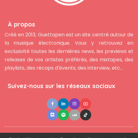
À propos
Créé en 2013, Guettapen est un site centré autour de
la musique électronique. Vous y retrouvez en
exclusivité toutes les dernières news, les previews et
releases de vos artistes préférés, des mixtapes, des
playlists, des récaps d'évents, des interview, etc...
Suivez-nous sur les réseaux sociaux
●
●
●
Contact
Newsletter
L'équipe
Mentions légales