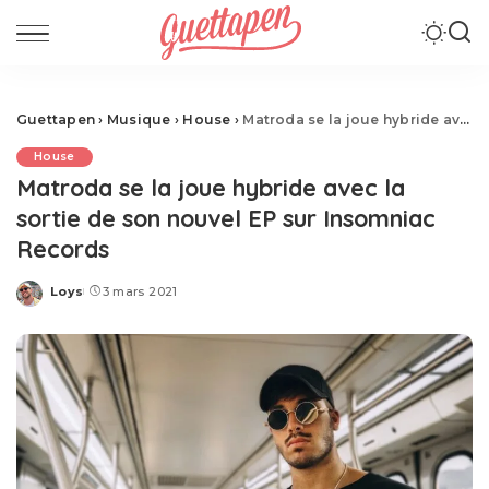
Guettapen
›
Musique
›
House
›
Matroda se la joue hybride avec la sortie de son nouvel EP sur Insomniac Records
House
Matroda se la joue hybride avec la
sortie de son nouvel EP sur Insomniac
Records
Loys
3 mars 2021
Posted
by