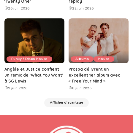
‘Twenty One’
replay
26 juin 2026
22 juin 2026
Funky / Disco House
Albums
House
Angèle et Justice confient
Prospa délivrent un
un remix de ‘What You Want’
excellent 1er album avec
à SG Lewis
« Free Your Mind »
9 juin 2026
8 juin 2026
Afficher d'avantage