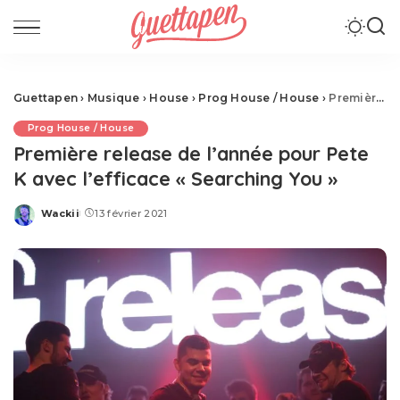
Guettapen
›
Musique
›
House
›
Prog House / House
›
Première release de l’année pour Pete K avec l’efficace « Searching You »
Prog House / House
Première release de l’année pour Pete
K avec l’efficace « Searching You »
Wackii
13 février 2021
Posted
by