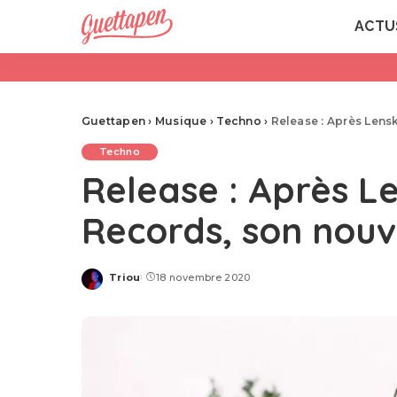
ACTU
Guettapen
›
Musique
›
Techno
›
Release : Après Lens
Techno
Release : Après L
Records, son nouv
Triou
18 novembre 2020
Posted
by