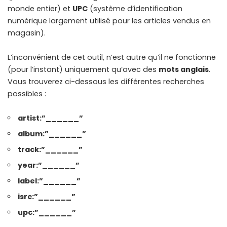
monde entier) et
UPC
(système d’identification
numérique largement utilisé pour les articles vendus en
magasin).
L’inconvénient de cet outil, n’est autre qu’il ne fonctionne
(pour l’instant) uniquement qu’avec des
mots anglais
.
Vous trouverez ci-dessous les différentes recherches
possibles :
artist:”______”
album:”______”
track:”______”
year:”______”
label:”______”
isrc:”______”
upc:”______”