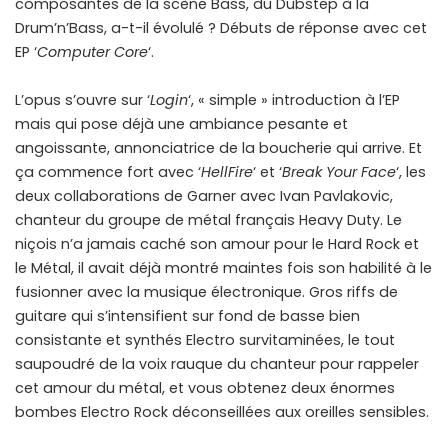
composantes de la scène Bass, du Dubstep à la
Drum’n’Bass, a-t-il évolulé ? Débuts de réponse avec cet
EP ‘
Computer Core
‘.
L’opus s’ouvre sur ‘
Login
‘, « simple » introduction à l’EP
mais qui pose déjà une ambiance pesante et
angoissante, annonciatrice de la boucherie qui arrive. Et
ça commence fort avec ‘
HellFire
‘ et ‘
Break Your Face
‘, les
deux collaborations de Garner avec Ivan Pavlakovic,
chanteur du groupe de métal français Heavy Duty. Le
niçois n’a jamais caché son amour pour le Hard Rock et
le Métal, il avait déjà montré maintes fois son habilité à le
fusionner avec la musique électronique. Gros riffs de
guitare qui s’intensifient sur fond de basse bien
consistante et synthés Electro survitaminées, le tout
saupoudré de la voix rauque du chanteur pour rappeler
cet amour du métal, et vous obtenez deux énormes
bombes Electro Rock déconseillées aux oreilles sensibles.