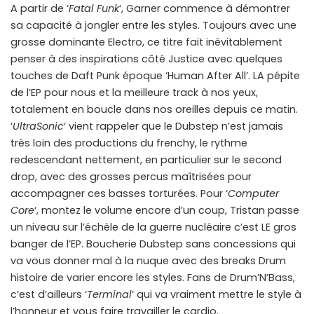
A partir de ‘
Fatal Funk
‘, Garner commence à démontrer
sa capacité à jongler entre les styles. Toujours avec une
grosse dominante Electro, ce titre fait inévitablement
penser à des inspirations côté Justice avec quelques
touches de Daft Punk époque ‘Human After All’. LA pépite
de l’EP pour nous et la meilleure track à nos yeux,
totalement en boucle dans nos oreilles depuis ce matin.
‘
UltraSonic
‘ vient rappeler que le Dubstep n’est jamais
très loin des productions du frenchy, le rythme
redescendant nettement, en particulier sur le second
drop, avec des grosses percus maîtrisées pour
accompagner ces basses torturées. Pour ‘
Computer
Core
‘, montez le volume encore d’un coup, Tristan passe
un niveau sur l’échèle de la guerre nucléaire c’est LE gros
banger de l’EP. Boucherie Dubstep sans concessions qui
va vous donner mal à la nuque avec des breaks Drum
histoire de varier encore les styles. Fans de Drum’N’Bass,
c’est d’ailleurs ‘
Terminal
‘ qui va vraiment mettre le style à
l’honneur et vous faire travailler le cardio.