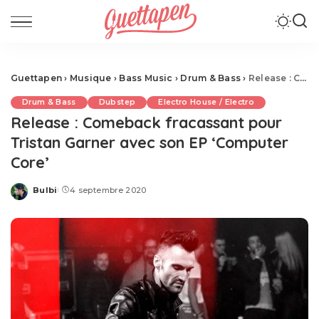
Guettapen
›
Musique
›
Bass Music
›
Drum & Bass
›
Release : Comeback fracassant pour Tristan Garner avec son EP ‘Computer Core’
Drum & Bass
Dubstep
Electro House / Electro
Release : Comeback fracassant pour
Tristan Garner avec son EP ‘Computer
Core’
Bulbi
4 septembre 2020
Posted
by