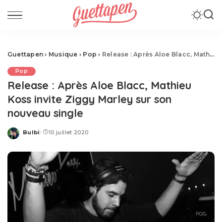
Guettapen
›
Musique
›
Pop
›
Release : Après Aloe Blacc, Mathieu Koss invite Ziggy Marley sur son nouveau single
Pop
Release : Après Aloe Blacc, Mathieu
Koss invite Ziggy Marley sur son
nouveau single
Bulbi
10 juillet 2020
Posted
by