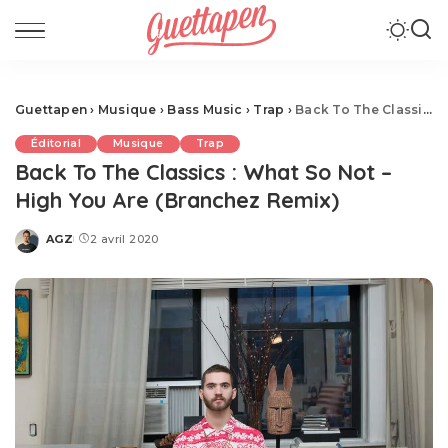
Guettapen
›
Musique
›
Bass Music
›
Trap
›
Back To The Classics : What So Not – High You Are (Branchez Remix)
Éditorial
Musique
Trap
Back To The Classics : What So Not –
High You Are (Branchez Remix)
AGZ
2 avril 2020
Posted
by