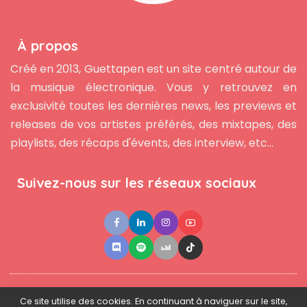
À propos
Créé en 2013, Guettapen est un site centré autour de
la musique électronique. Vous y retrouvez en
exclusivité toutes les dernières news, les previews et
releases de vos artistes préférés, des mixtapes, des
playlists, des récaps d'évents, des interview, etc...
Suivez-nous sur les réseaux sociaux
●
●
●
Contact
Newsletter
L'équipe
Mentions légales
Ce site utilise des cookies. En continuant à naviguer sur le site,