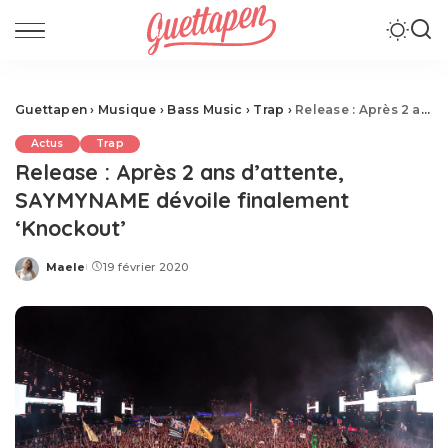
Guettapen
›
Musique
›
Bass Music
›
Trap
›
Release : Après 2 ans d’attente, SAYMYNAME dévoile finalement ‘Knockout’
Actus
Trap
Release : Après 2 ans d’attente,
SAYMYNAME dévoile finalement
‘Knockout’
Maele
19 février 2020
Posted
by