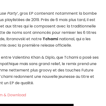
use Party
‘, gros EP contenant notamment la bombe
us playlistées de 2019. Près de 6 mois plus tard, il est
t aux titres qui le composent avec la traditionnelle
tte de noms sont annoncés pour remixer les 6 titres
hade, Ibranovski et notre
Tchami
national, qui a les
ix avec la première release officielle.
on entre Valentino Khan & Diplo, que Tchami a posé ses
ympathique mais sans grand relief, le remix prend une
ythme nettement plus groovy et des touches Future
chami redonnent une nouvelle jeunesse au titre et
 un EP de qualité.
m & Download