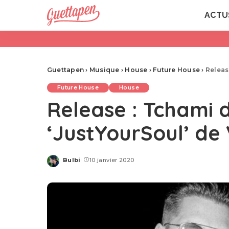
ACTU
Guettapen
›
Musique
›
House
›
Future House
›
Releas
Future House
House
Release : Tchami d
‘JustYourSoul’ de
Bulbi
10 janvier 2020
Posted
by