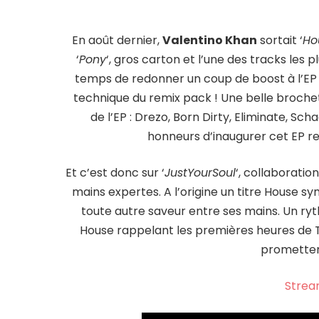
En août dernier,
Valentino Khan
sortait ‘
Ho
‘
Pony
‘, gros carton et l’une des tracks les pl
temps de redonner un coup de boost à l’EP e
technique du remix pack ! Une belle broche
de l’EP : Drezo, Born Dirty, Eliminate, Sc
honneurs d’inaugurer cet EP rem
Et c’est donc sur ‘
JustYourSoul
‘, collaborati
mains expertes. A l’origine un titre House s
toute autre saveur entre ses mains. Un r
House rappelant les premières heures de T
promettent
Strea