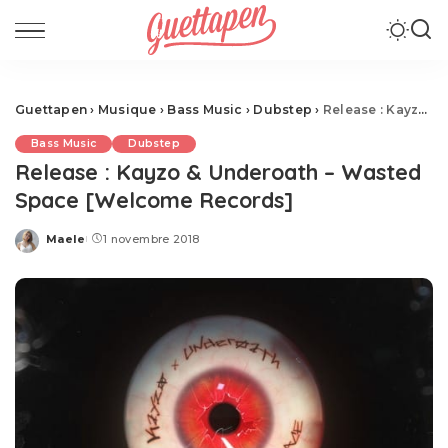
Guettapen
›
Musique
›
Bass Music
›
Dubstep
›
Release : Kayzo & Underoath – Wasted Space [Welcome Records]
Bass Music
Dubstep
Release : Kayzo & Underoath – Wasted
Space [Welcome Records]
Maele
1 novembre 2018
Posted
by