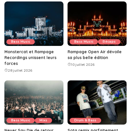
Bass Music
Bass Music
Récaps
Monstercat et Rampage
Rampage Open Air dévoile
Recordings unissent leurs
sa plus belle édition
forces
10 juillet 2026
28 juillet 2026
Bass Music
Mixs
Drum & Bass
Never Say Die de retour
Sota remix parfaitement