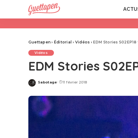
ACTU
Guettapen
›
Éditorial
›
Vidéos
›
EDM Stories S02EP18 
Vidéos
EDM Stories S02EP
Sabotage
11 février 2018
Posted
by