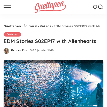
Guettapen
›
Éditorial
›
Vidéos
›
EDM Stories S02EP17 with Alienhearts
Vidéos
EDM Stories S02EP17 with Alienhearts
Fabian Dori
28 janvier 2018
Posted
by